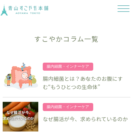
t
o
g
g
l
e
n
すこやかコラム一覧
a
v
i
g
a
t
i
腸内細菌・インナーケア
o
n
腸内細菌とは？――あなたのお腹にす
む“もうひとつの生命体”
腸内細菌・インナーケア
なぜ腸活が今、求められているのか