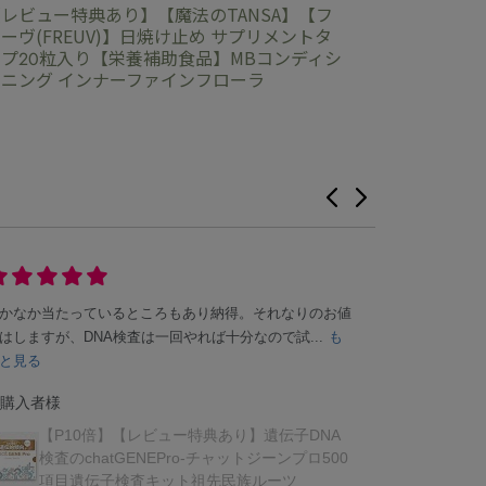
レビュー特典あり】【魔法のTANSA】【フ
ーヴ(FREUV)】日焼け止め サプリメントタ
プ20粒入り【栄養補助食品】MBコンディシ
ニング インナーファインフローラ
かなか当たっているところもあり納得。それなりのお値
今まで使って
はしますが、DNA検査は一回やれば十分なので試...
も
すく、磨いた
と見る
もっと見る
購入者様
ご購入者様
【P10倍】【レビュー特典あり】遺伝子DNA
【P
検査のchatGENEPro-チャットジーンプロ500
シ】
項目遺伝子検査キット祖先民族ルーツ