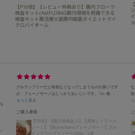
【
【P10倍】【レビュー特典あり】腸内フローラ
リ
検査キットchatFLORAG腸内環境を把握できる
イ
検査キット腸活痩せ菌腸内細菌ダイエットマイ
ョ
クロバイオーム
グルテンフリーだと味気なくなってしまうものが多いです
な
が、ブォーノサーノはしっかりおいしいです。つい食...
段
もっと見る
っ
も
ご購入者様
ご
【P5倍】【購入特典あり】【美味しくてヘル
シー！】【BuonoSanoブォーノサーノ】グル
フ
テンフリーグラノーラ200g - 1袋