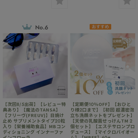
【次回8/5出荷】【レビュー特
【定期便10％OFF】【おひと
典あり】【魔法のTANSA】
り様2口まで】【初回 超濃密泡
【フリーヴ(FREUV)】日焼け
立ち洗顔ネットをプレゼント】
止め サプリメントタイプ20粒
【天使の乳酸菌せっけんTM 2
入り【栄養補助食品】MBコン
個セット】【エステサロンプロ
ディショニング インナーファ
デュース】【マイクロバイオー
インフローラ
ム】【MBFF】60g