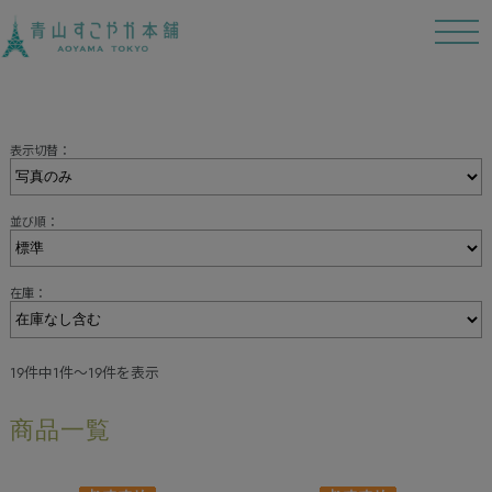
t
o
g
g
l
e
n
a
表示切替：
v
i
g
a
並び順：
t
i
o
n
在庫：
19件中1件～19件を表示
商品一覧