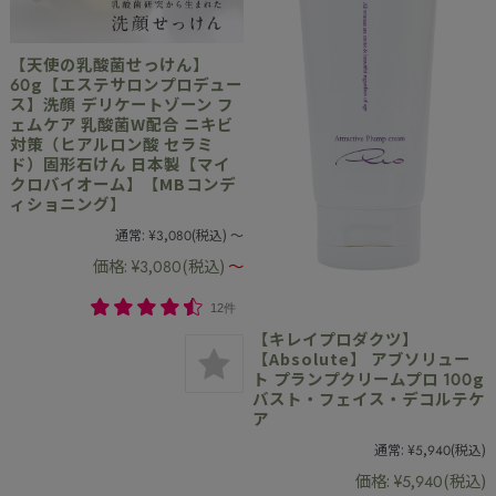
【天使の乳酸菌せっけん】
60g【エステサロンプロデュー
ス】洗顔 デリケートゾーン フ
ェムケア 乳酸菌W配合 ニキビ
対策（ヒアルロン酸 セラミ
ド）固形石けん 日本製【マイ
クロバイオーム】【MBコンデ
ィショニング】
通常:
¥3,080
(税込)
～
価格:
¥3,080
(税込)
～
12件
【キレイプロダクツ】
【Absolute】 アブソリュー
ト プランプクリームプロ 100g
バスト・フェイス・デコルテケ
ア
通常:
¥5,940
(税込)
価格:
¥5,940
(税込)