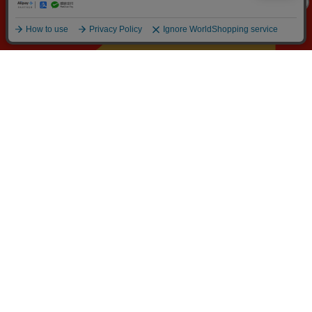
ポイントが
たまる！使える！
お買い物にうれしい
特典や便利な機能が盛りだくさん
新規会員登録
1000PTプレゼント中!