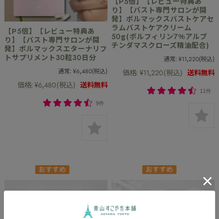
【P5倍】【レビュー特典あ
り】【バスト専門サロンが開
発】ボルマックスバストケアセ
ラムバストケアクリーム
【P5倍】【レビュー特典あ
50g(ボルフィリン7%アルブ
り】【バスト専門サロンが開
チンダマスクローズ精油配合)
発】ボルマックスエターナリフ
トサプリメント30粒30日分
通常:
¥11,220
(税込)
通常:
¥6,480
(税込)
価格:
¥11,220
(税込)
送料無料
価格:
¥6,480
(税込)
送料無料
11件
9件