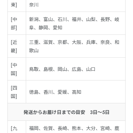
東]
奈川
[中
新潟、富山、石川、福井、山梨、長野、岐
部]
阜、静岡、愛知
[近
三重、滋賀、京都、大阪、兵庫、奈良、和
畿]
歌山
[中
鳥取、島根、岡山、広島、山口
国]
[四
徳島、香川、愛媛、高知
国]
発送からお届け日までの目安 3日～5日
[九
福岡、佐賀、長崎、熊本、大分、宮崎、鹿