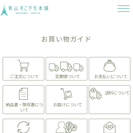
t
o
g
g
l
e
n
お買い物ガイド
a
v
i
g
a
t
i
o
n
ご注文について
定期便ついて
お支払いについて
送料について
納品書・領収書につ
お届けについて
いて