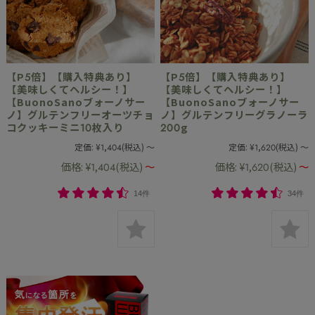
【P5倍】【購入特典あり】
【P5倍】【購入特典あり】
【美味しくてヘルシー！】
【美味しくてヘルシー！】
【BuonoSanoブォーノサー
【BuonoSanoブォーノサー
ノ】グルテンフリーオーツチョ
ノ】グルテンフリーグラノーラ
コクッキーミニ10枚入り
200g
定価:
¥1,404
(税込)
～
定価:
¥1,620
(税込)
～
価格:
¥1,404
(税込)
～
価格:
¥1,620
(税込)
～
14件
34件