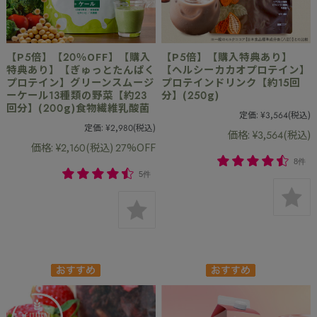
【P5倍】【20％OFF】【購入
【P5倍】【購入特典あり】
特典あり】【ぎゅっとたんぱく
【ヘルシーカカオプロテイン】
プロテイン】グリーンスムージ
プロテインドリンク【約15回
ーケール13種類の野菜【約23
分】(250g)
回分】(200g)食物繊維乳酸菌
定価:
¥3,564
(税込)
定価:
¥2,980
(税込)
価格:
¥3,564
(税込)
価格:
¥2,160
(税込)
27%OFF
8件
5件