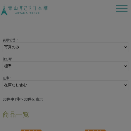
t
o
g
g
l
e
n
a
表示切替：
v
i
g
a
並び順：
t
i
o
n
在庫：
33件中1件～33件を表示
商品一覧