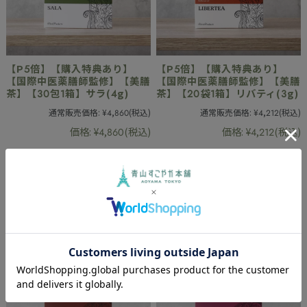
【P5倍】【購入特典あり】
【P5倍】【購入特典あり】
【国際中医薬膳師監修】【美膳
【国際中医薬膳師監修】【美膳
茶】【30包1箱】サラ(4g)
茶】【20袋1箱】リバティ(3g)
通常販売価格:
¥4,860
(税込)
通常販売価格:
¥4,212
(税込)
価格:
¥4,860
(税込)
価格:
¥4,212
(税込)
6件
6件