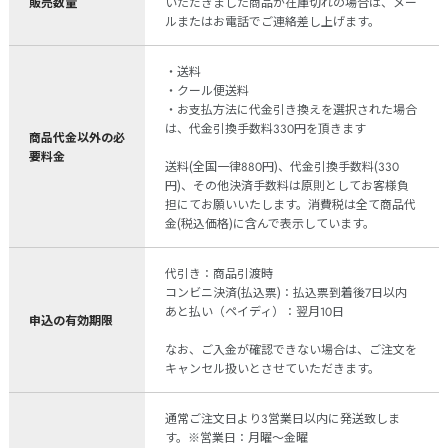
販売数量
いただきました商品が在庫切れの場合は、メー
ルまたはお電話でご連絡差し上げます。
・送料
・クール便送料
・お支払方法に代金引き換えを選択された場合
は、代金引換手数料330円を頂きます
商品代金以外の必
要料金
送料(全国一律880円)、代金引換手数料(330
円)、その他決済手数料は原則としてお客様負
担にてお願いいたします。消費税は全て商品代
金(税込価格)に含んで表示しています。
代引き：商品引渡時
コンビニ決済(払込票)：払込票到着後7日以内
あと払い（ペイディ）：翌月10日
申込の有効期限
なお、ご入金が確認できない場合は、ご注文を
キャンセル扱いとさせていただきます。
通常ご注文日より3営業日以内に発送致しま
す。※営業日：月曜～金曜