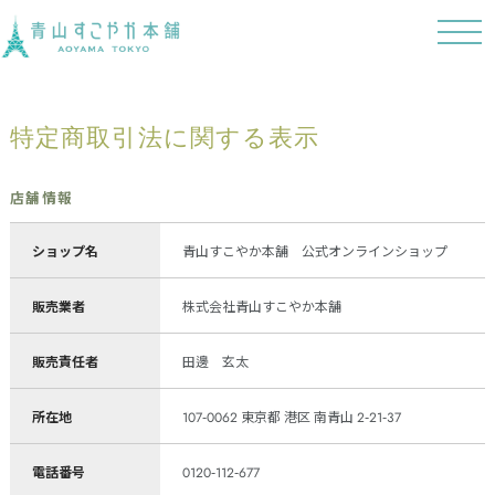
t
o
g
g
l
e
特定商取引法に関する表示
n
a
v
i
g
店舗情報
a
t
i
ショップ名
青山すこやか本舗 公式オンラインショップ
o
n
販売業者
株式会社青山すこやか本舗
販売責任者
田邊 玄太
所在地
107-0062 東京都 港区 南青山 2-21-37
電話番号
0120-112-677