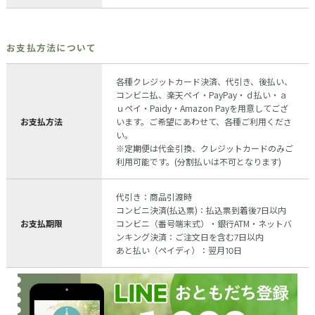
お支払方法について
各種クレジットカード決済、代引き、後払い、
コンビニ払、楽天ペイ・PayPay・ｄ払い・ａ
ｕペイ・Paidy・Amazon Payを用意してござ
お支払方法
います。ご希望にあわせて、各種ご利用くださ
い。
※定期便は代金引換、クレジットカードのみご
利用可能です。(分割払いは不可となります)
代引き：商品引渡時
コンビニ決済(払込票)：払込票到着後7日以内
お支払期限
コンビニ（番号端末式）・銀行ATM・ネットバ
ンキング決済：ご注文日を含む7日以内
あと払い（ペイディ）：翌月10日