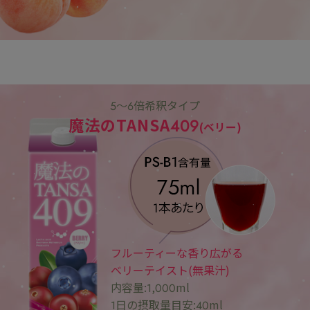
5～6倍希釈タイプ
魔法のTANSA409
(ベリー)
フルーティーな香り広がる
ベリーテイスト(無果汁)
内容量:1,000ml
1日の摂取量目安:40ml