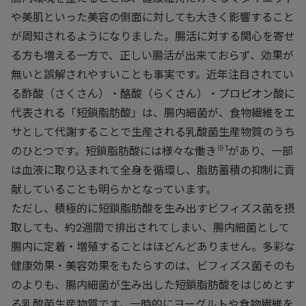
や美肌といった美容の側面に対しても大きく影響すること
が周知されるようになりました。腸活に対する関心を寄せ
る方も増える一方で、正しい腸活が出来ておらず、効果が
無いと誤解されやすいことも事実です。近年注目されてい
る酢酸（さくさん）・酪酸（らくさん）・プロピオン酸に
代表される「短鎖脂肪酸」は、腸内細菌が、食物繊維をエ
サとして代謝することで生産される乳酸菌生産物質のうち
※1
のひとつです。短鎖脂肪酸には様々な働き
があり、一部
は血液に取り込まれて全身を循環し、脂肪蓄積の抑制に貢
献していることも明らかとなっています。
ただし、積極的に短鎖脂肪酸を生み出すビフィズス菌を摂
取しても、約2週間で排出されてしまい、腸内細菌として
腸内に定着・増殖することはほどんどありません。
多彩な
健康効果・美容効果をもたらすのは、ビフィズス菌そのも
のよりも、腸内細菌が生み出した短鎖脂肪酸をはじめとす
る乳酸菌生産物質です。
一時的にヨーグルトや食物繊維を