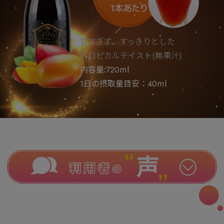
甘すぎず、すっきりとした
トロピカルテイスト(無果汁)
内容量:720ml
1日の摂取量目安：40ml