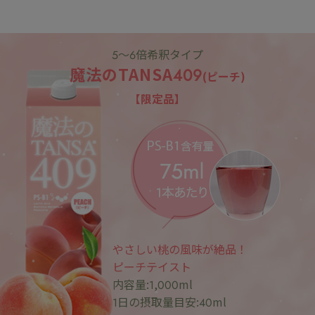
5～6倍希釈タイプ
魔法のTANSA409
(ピーチ)
【限定品】
やさしい桃の風味が絶品！
ピーチテイスト
内容量:1,000ml
1日の摂取量目安:40ml