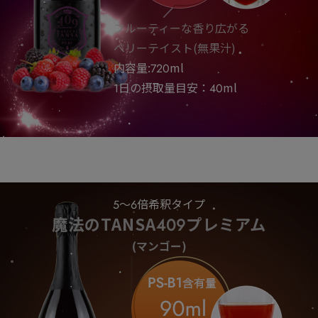
フルーティーな香り広がる
ベリーテイスト(無果汁)
内容量:720ml
1日の摂取量目安：40ml
5～6倍希釈タイプ
魔法のTANSA409プレミアム
(マンゴー)