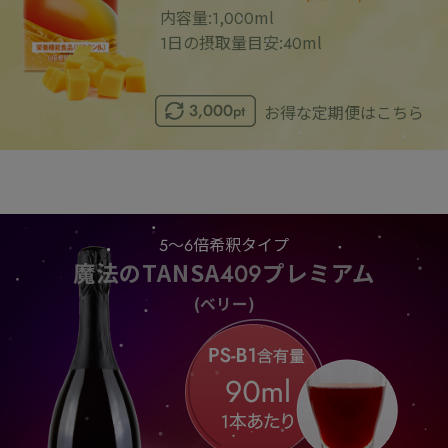
内容量:1,000ml
1日の摂取量目安:40ml
お得な定期便はこちら
5～6倍希釈タイプ
魔法のTANSA409プレミアム
(ベリー)