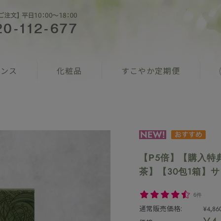
ナンス
化粧品
すこやか定期便
【P5倍】【購入特
茶】【30包1箱】サラ
6件
通常販売価格:
¥4,86