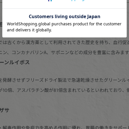
豆
では古くから漢方薬として利用されてきた歴史を持ち、血行促
ニン、コンカナバリンA、サポニンなどの成分を豊富に含みます
ーンルイボス
を発酵させずフリーズドライ製法で急速乾燥させたグリーンル
が10倍、アスパラチン酸が81倍含まれているといわれており
ザサ
・解毒作用や免疫力を高める作用に優れ、胃腸の働きをサポー