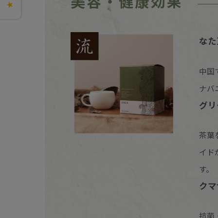
美容・健康効果
★
なた
中国
ナバ
グリ
茶葉
イド
す。
クマ
抗菌