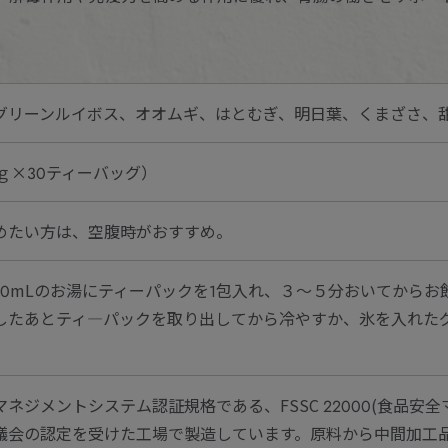
グリーンルイボス、オオムギ、はとむぎ、明日葉、くまざさ、
4ｇ×30ティーバッグ）
めたい方は、空腹時がおすすめ。
1000mLのお湯にティーパックを1包入れ、３～５分おいてから
したあとティ―パックを取り出してから冷やすか、氷を入れた
ネジメントシステム認証規格である、FSSC 22000(食品安全
議会の認定を受けた工場で製造しています。原料から中間加工