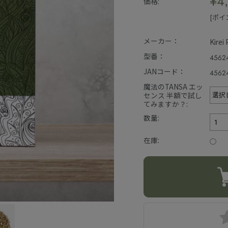
¥4
価格:
[ポイ
メーカー：
Kirei
型番：
4562
JANコード：
4562
魔法のTANSA エッ
センス 半額で試し
てみますか？:
数量:
在庫:
○