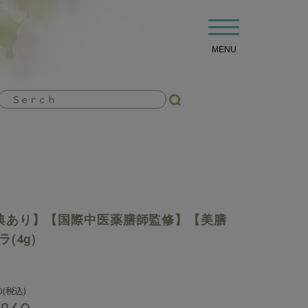
t
o
g
MENU
g
l
e
n
a
v
i
g
a
t
i
o
n
典あり】【国際中医薬膳師監修】【美膳
(4g)
0
(税込)