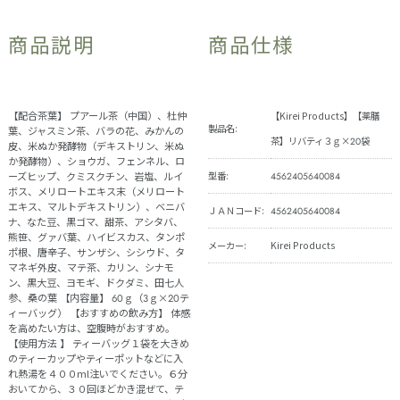
商品説明
商品仕様
【配合茶葉】 プアール茶（中国）、杜仲
【Kirei Products】【薬膳
製品名:
葉、ジャスミン茶、バラの花、みかんの
茶】リバティ３ｇ×20袋
皮、米ぬか発酵物（デキストリン、米ぬ
か発酵物）、ショウガ、フェンネル、ロ
ーズヒップ、クミスクチン、岩塩、ルイ
型番:
4562405640084
ボス、メリロートエキス末（メリロート
エキス、マルトデキストリン）、ベニバ
ＪＡＮコード:
4562405640084
ナ、なた豆、黒ゴマ、甜茶、アシタバ、
熊笹、グァバ葉、ハイビスカス、タンポ
メーカー:
Kirei Products
ポ根、唐辛子、サンザシ、シシウド、タ
マネギ外皮、マテ茶、カリン、シナモ
ン、黒大豆、ヨモギ、ドクダミ、田七人
参、桑の葉 【内容量】 60ｇ（3ｇ×20テ
ィーバッグ） 【おすすめの飲み方】 体感
を高めたい方は、空腹時がおすすめ。
【使用方法 】 ティーバッグ１袋を大きめ
のティーカップやティーポットなどに入
れ熱湯を４００ml注いでください。６分
おいてから、３０回ほどかき混ぜて、テ