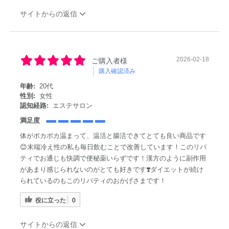
サイトからの返信
2026-02-18
ご購入者様
購入確認済み
年齢:
20代
性別:
女性
認知経路:
エステサロン
満足度
体がポカポカ温まって、温活と腸活できてとても良い商品です
😊末端冷え性の私も毎日飲むことで改善しています！このリバ
ティでお通じも快調で便秘薬いらずです！漢方のように副作用
があまり感じられないのがとても好きです❣️ダイエットが続け
られているのもこのリバティのおかげさまです！
役に立った
0
サイトからの返信