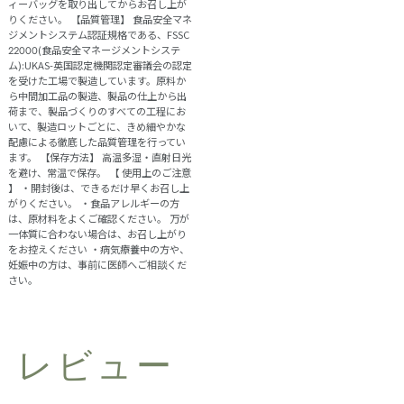
ィーバッグを取り出してからお召し上が
りください。 【品質管理】 食品安全マネ
ジメントシステム認証規格である、FSSC
22000(食品安全マネージメントシステ
ム):UKAS-英国認定機関認定審議会の認定
を受けた工場で製造しています。原料か
ら中間加工品の製造、製品の仕上から出
荷まで、製品づくりのすべての工程にお
いて、製造ロットごとに、きめ細やかな
配慮による徹底した品質管理を行ってい
ます。 【保存方法】 高温多湿・直射日光
を避け、常温で保存。 【 使用上のご注意
】 ・開封後は、できるだけ早くお召し上
がりください。 ・食品アレルギーの方
は、原材料をよくご確認ください。 万が
一体質に合わない場合は、お召し上がり
をお控えください ・病気療養中の方や、
妊娠中の方は、事前に医師へご相談くだ
さい。
レビュー