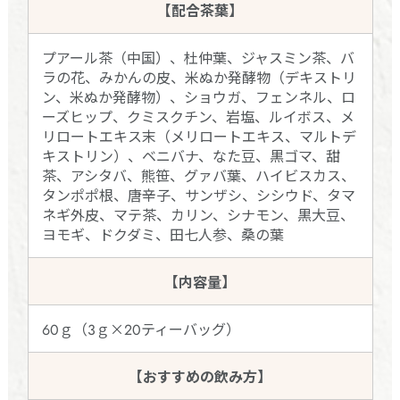
【配合茶葉】
プアール茶（中国）、杜仲葉、ジャスミン茶、バ
ラの花、みかんの皮、米ぬか発酵物（デキストリ
ン、米ぬか発酵物）、ショウガ、フェンネル、ロ
ーズヒップ、クミスクチン、岩塩、ルイボス、メ
リロートエキス末（メリロートエキス、マルトデ
キストリン）、ベニバナ、なた豆、黒ゴマ、甜
茶、アシタバ、熊笹、グァバ葉、ハイビスカス、
タンポポ根、唐辛子、サンザシ、シシウド、タマ
ネギ外皮、マテ茶、カリン、シナモン、黒大豆、
ヨモギ、ドクダミ、田七人参、桑の葉
【内容量】
60ｇ（3ｇ×20ティーバッグ）
【おすすめの飲み方】