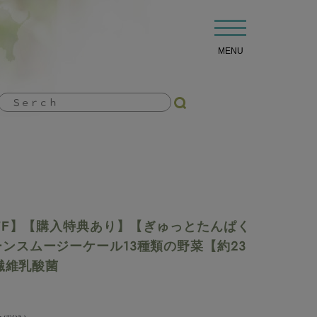
t
o
g
MENU
g
l
e
n
a
v
i
g
a
t
i
o
n
OFF】【購入特典あり】【ぎゅっとたんぱく
ンスムージーケール13種類の野菜【約23
物繊維乳酸菌