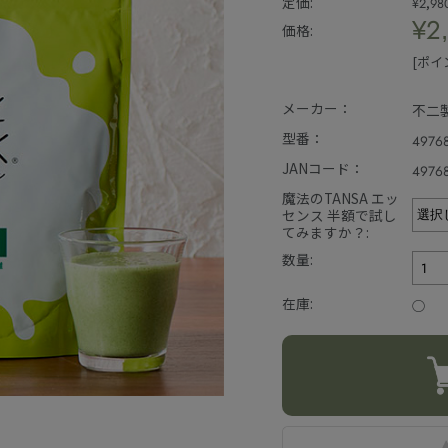
定価:
¥2,98
¥2
価格:
[ポイ
メーカー：
不二
型番：
4976
JANコード：
4976
魔法のTANSA エッ
センス 半額で試し
てみますか？:
数量:
在庫:
○