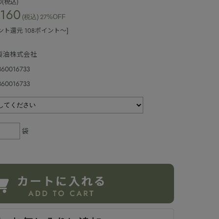
0
(税込)
,160
(税込)
27%OFF
ント還元 108ポイント～]
製油株式会社
860016733
860016733
袋